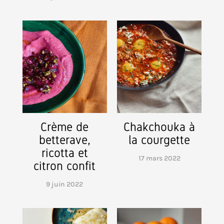
Crème de
Chakchouka à
betterave,
la courgette
ricotta et
17 mars 2022
citron confit
9 juin 2022