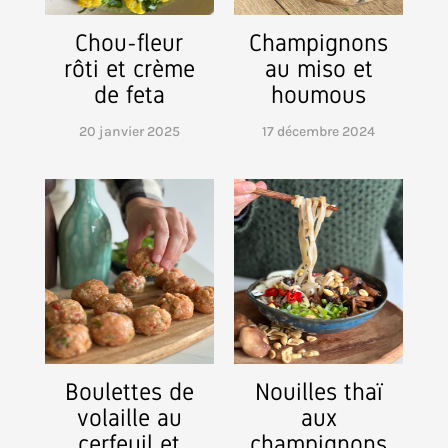
Chou-fleur
Champignons
rôti et crème
au miso et
de feta
houmous
20 janvier 2025
17 décembre 2024
Boulettes de
Nouilles thaï
volaille au
aux
cerfeuil et
champignons