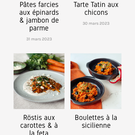
Pâtes farcies
Tarte Tatin aux
aux épinards
chicons
& jambon de
30 mars 2023
parme
31 mars 2023
Röstis aux
Boulettes à la
carottes & à
sicilienne
la feta