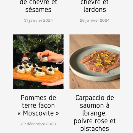
de chèvre et
chèvre et
sésames
lardons
31 janvier 2024
26 janvier 2024
Pommes de
Carpaccio de
terre façon
saumon à
« Moscovite »
l’orange,
poivre rose et
22 décembre 2023
pistaches