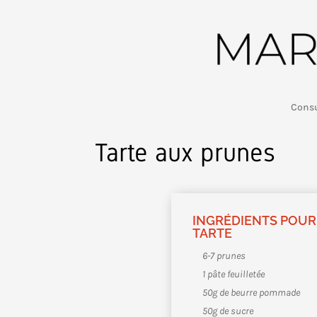
Consu
Tarte aux prunes
INGRÉDIENTS POUR
TARTE
6-7 prunes
1 pâte feuilletée
50g de beurre pommade
50g de sucre