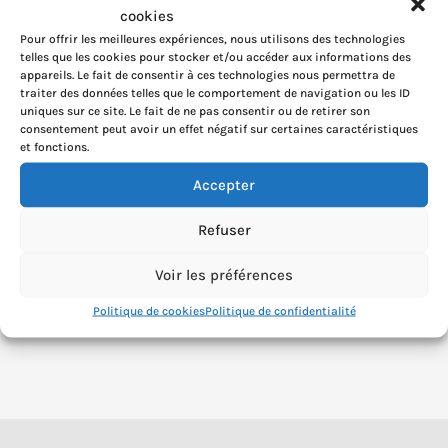
cookies
Pour offrir les meilleures expériences, nous utilisons des technologies
telles que les cookies pour stocker et/ou accéder aux informations des
appareils. Le fait de consentir à ces technologies nous permettra de
traiter des données telles que le comportement de navigation ou les ID
uniques sur ce site. Le fait de ne pas consentir ou de retirer son
consentement peut avoir un effet négatif sur certaines caractéristiques
et fonctions.
Accepter
Refuser
Voir les préférences
Politique de cookies
Politique de confidentialité
Bon cadeau