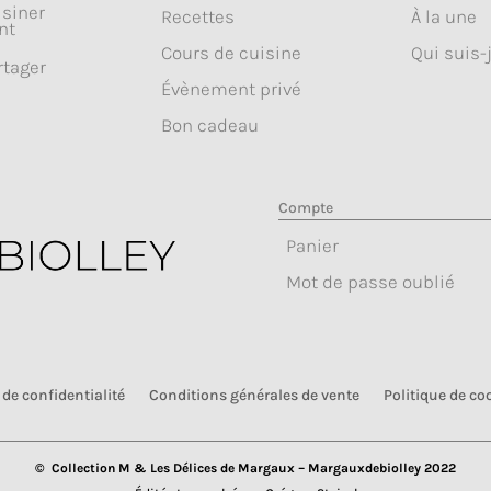
isiner
Recettes
À la une
nt
Cours de cuisine
Qui suis-j
rtager
Évènement privé
Bon cadeau
Compte
Panier
Mot de passe oublié
 de confidentialité
Conditions générales de vente
Politique de co
© Collection M & Les Délices de Margaux –
Margauxdebiolley 2022