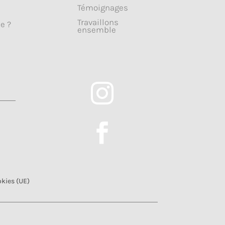
Témoignages
Travaillons
e ?
ensemble


okies (UE)