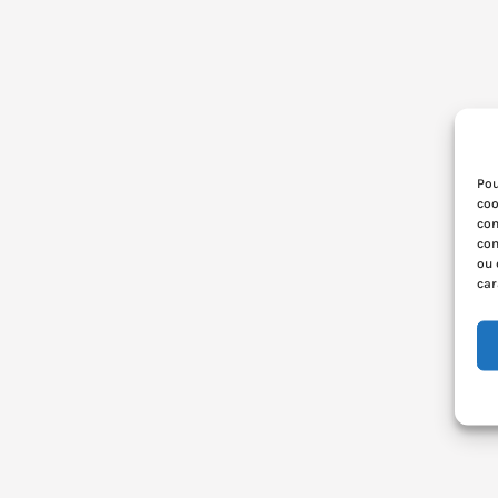
Pou
coo
con
com
ou 
car