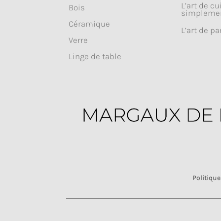
L’art de cu
Bois
simpleme
Céramique
L’art de pa
Verre
Linge de table
Politique