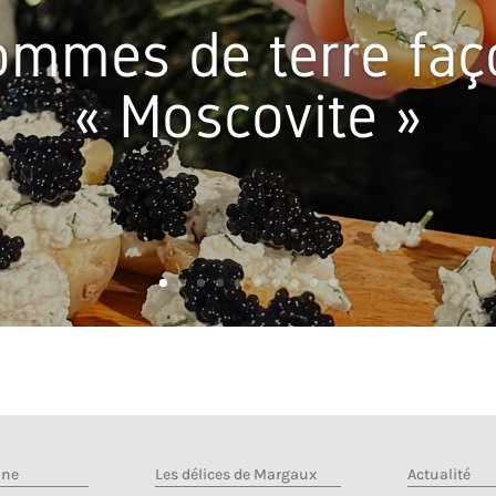
ommes de terre faç
« Moscovite »
ine
Les délices de Margaux
Actualité