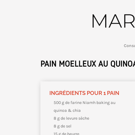
Consu
PAIN MOELLEUX AU QUINO
INGRÉDIENTS POUR 1 PAIN
500 g de farine Niamh baking au
quinoa & chia
8 g de levure sèche
8 g de sel
15 g de beurre