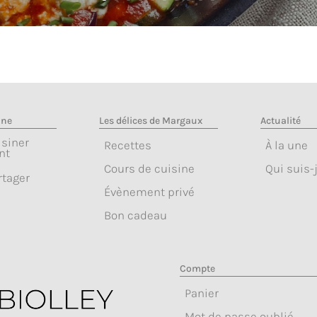
ine
Les délices de Margaux
Actualité
isiner
Recettes
À la une
nt
Cours de cuisine
Qui suis-j
rtager
Évènement privé
Bon cadeau
Compte
Panier
Mot de passe oublié